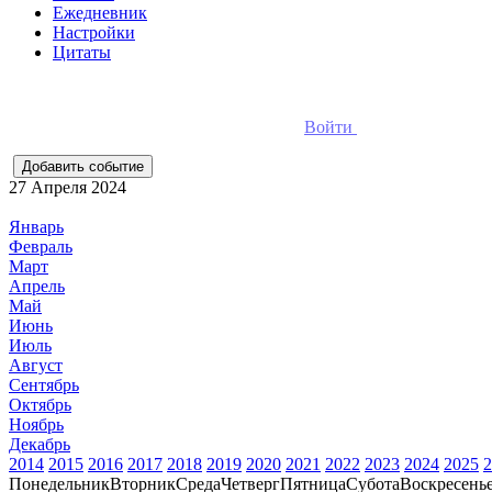
Ежедневник
Настройки
Цитаты
Для добавления событий необходимо
Войти
в ежедневник он
27 Апреля 2024
Январь
Февраль
Март
Апрель
Май
Июнь
Июль
Август
Сентябрь
Октябрь
Ноябрь
Декабрь
2014
2015
2016
2017
2018
2019
2020
2021
2022
2023
2024
2025
2
Понедельник
Вторник
Среда
Четверг
Пятница
Субота
Воскресень