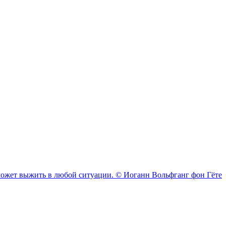
 сможет выжить в любой ситуации. © Иоганн Вольфганг фон Гёте