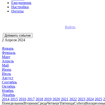
Ежедневник
Настройки
Цитаты
Для добавления событий необходимо
Войти
в ежедневник он
2 Апреля 2024
Январь
Февраль
Март
Апрель
Май
Июнь
Июль
Август
Сентябрь
Октябрь
Ноябрь
Декабрь
2014
2015
2016
2017
2018
2019
2020
2021
2022
2023
2024
2025
2
Понедельник
Вторник
Среда
Четверг
Пятница
Субота
Воскресень