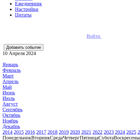
Ежедневник
Настройки
Цитаты
Для добавления событий необходимо
Войти
в ежедневник он
10 Апреля 2024
Январь
Февраль
Март
Апрель
Май
Июнь
Июль
Август
Сентябрь
Октябрь
Ноябрь
Декабрь
2014
2015
2016
2017
2018
2019
2020
2021
2022
2023
2024
2025
2
Понедельник
Вторник
Среда
Четверг
Пятница
Субота
Воскресень