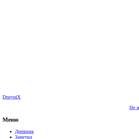
DnevniX
Не ж
Меню
Дневник
Заметки