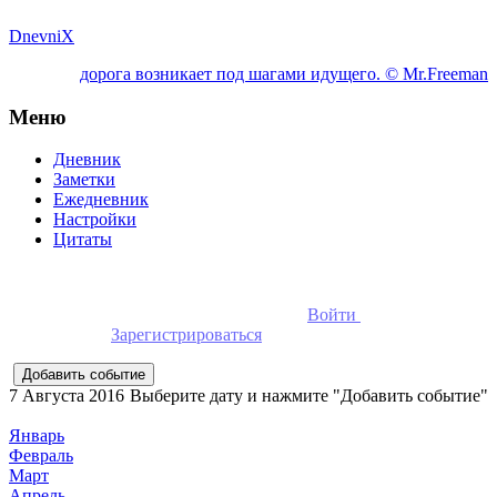
DnevniX
дорога возникает под шагами идущего. © Mr.Freeman
Меню
Дневник
Заметки
Ежедневник
Настройки
Цитаты
Для добавления событий необходимо
Войти
в ежедневник
онлайн или
Зарегистрироваться
7 Августа 2016
Выберите дату и нажмите "Добавить событие"
Январь
Февраль
Март
Апрель