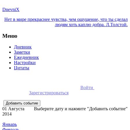
DnevniX
Нет в мире прекраснее чувства, чем ощущение, что ты сделал
людям хоть каплю добра. Л.Толстой.
Меню
Дневник
Заметки
Ежедневник
Настройки
Цитаты
Для добавления событий необходимо
Войти
в ежедневник
онлайн или
Зарегистрироваться
01 Августа
Выберите дату и нажмите "Добавить событие"
2014
Январь
Февраль