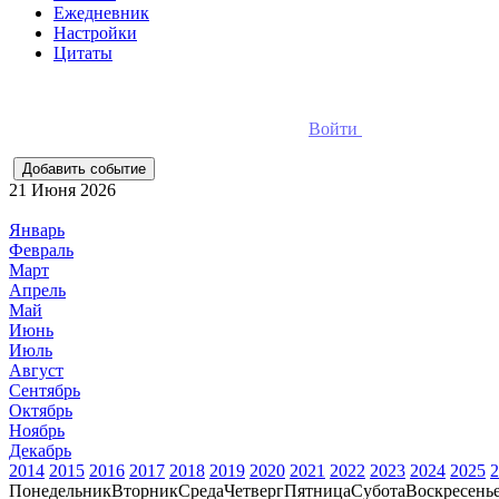
Ежедневник
Настройки
Цитаты
Для добавления событий необходимо
Войти
в ежедневник он
21 Июня 2026
Январь
Февраль
Март
Апрель
Май
Июнь
Июль
Август
Сентябрь
Октябрь
Ноябрь
Декабрь
2014
2015
2016
2017
2018
2019
2020
2021
2022
2023
2024
2025
2
Понедельник
Вторник
Среда
Четверг
Пятница
Субота
Воскресень