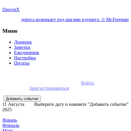
DnevniX
дорога возникает под шагами идущего. © Mr.Freeman
Меню
Дневник
Заметки
Ежедневник
Настройки
Цитаты
Для добавления событий необходимо
Войти
в ежедневник
онлайн или
Зарегистрироваться
11 Августа
Выберите дату и нажмите "Добавить событие"
2025
Январь
Февраль
Март