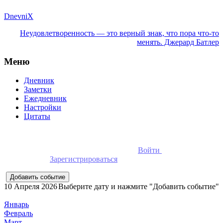
DnevniX
Неудовлетворенность — это верный знак, что пора что-то
менять. Джерард Батлер
Меню
Дневник
Заметки
Ежедневник
Настройки
Цитаты
Для добавления событий необходимо
Войти
в ежедневник
онлайн или
Зарегистрироваться
10 Апреля 2026
Выберите дату и нажмите "Добавить событие"
Январь
Февраль
Март